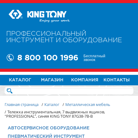
ПРОФЕССИОНАЛЬНЫЙ
ИНСТРУМЕНТ И ОБОРУДОВАНИЕ
Бесплатный
8 800 100 1996
звонок
КАТАЛОГ
МАГАЗИН
КОМПАНИЯ
КОНТАКТЫ
Главная страница
/
Каталог
/
Металлическая мебель
/
Тележка инструментальная, 7 выдвижных ящиков,
"PROFESSIONAL", синяя KING TONY 87G38-7B-B
АВТОСЕРВИСНОЕ ОБОРУДОВАНИЕ
ПНЕВМАТИЧЕСКИЙ ИНСТРУМЕНТ