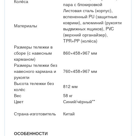
Колёса
пара с блокировкой
Листовая сталь (корпус),
вспененный PU (защитные
коврики), алюминий (рукояти
Материалы
выдвижных ящиков), PVC
(верхний органайзер),
TPR+PP (колёса)
Размеры тележки в
сборе (с навесным
860×458×967 мм
карманом)
Размеры тележки без
навесного кармана и
760×458×967 мм
рукояти
Высота тележки без
812 мм
колёс
Вес
58 кг
Цвет
Синий/чёрный**
Страна-изготовитель
Китай
ОСОБЕННОСТИ