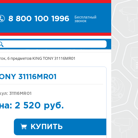
Бесплатный
8 800 100 1996
звонок
ток, 6 предметов KING TONY 31116MR01
ONY 31116MR01
ул: 31116MR01
на: 2 520 руб.
КУПИТЬ