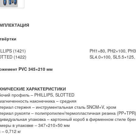
МПЛЕКТАЦИЯ
Отвёртки
LLIPS (1421)
PH1×80, PH2×100, PH
OTTED (1422)
SL4.0×100, SL5.5×125,
Ложемент PVC 345×210 мм
ХНИЧЕСКИЕ ХАРАКТЕРИСТИКИ
бочий профиль – PHILLIPS, SLOTTED
агниченность наконечника – средняя
ериал стержня – инструментальная сталь SNCM+V, хром
ериал рукояти – полипропилен/термопластичная резина (PP+TPR
ивидуальная упаковка – картонный короб в фирменном стиле бр
меры в упаковке – 347×210×50 мм
 – 0,712 кг