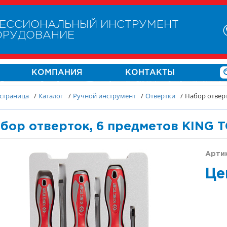
ЕССИОНАЛЬНЫЙ ИНСТРУМЕНТ
ОРУДОВАНИЕ
КОМПАНИЯ
КОНТАКТЫ
 страница
/
Каталог
/
Ручной инструмент
/
Отвертки
/
Набор отвер
бор отверток, 6 предметов KING T
Артик
Це