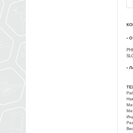
КО
• 
PHI
SL
• 
ТЕ
Ра
Нам
Мат
Мат
Инд
Раз
Вес