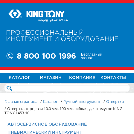
ПРОФЕССИОНАЛЬНЫЙ
ИНСТРУМЕНТ И ОБОРУДОВАНИЕ
Бесплатный
8 800 100 1996
звонок
КАТАЛОГ
МАГАЗИН
КОМПАНИЯ
КОНТАКТЫ
Главная страница
/
Каталог
/
Ручной инструмент
/
Отвертки
/
Отвертка торцевая 10,0 мм, 190 мм, гибкая, для хомутов KING
TONY 1453-10
АВТОСЕРВИСНОЕ ОБОРУДОВАНИЕ
ПНЕВМАТИЧЕСКИЙ ИНСТРУМЕНТ