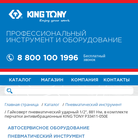
ПРОФЕССИОНАЛЬНЫЙ
ИНСТРУМЕНТ И ОБОРУДОВАНИЕ
Бесплатный
8 800 100 1996
звонок
КАТАЛОГ
МАГАЗИН
КОМПАНИЯ
КОНТАКТЫ
Главная страница
/
Каталог
/
Пневматический инструмент
/
Гайковерт пневматический ударный 1/2", 881 Нм, в комплекте
перчатки антивибрационные KING TONY P33411-050E
АВТОСЕРВИСНОЕ ОБОРУДОВАНИЕ
ПНЕВМАТИЧЕСКИЙ ИНСТРУМЕНТ