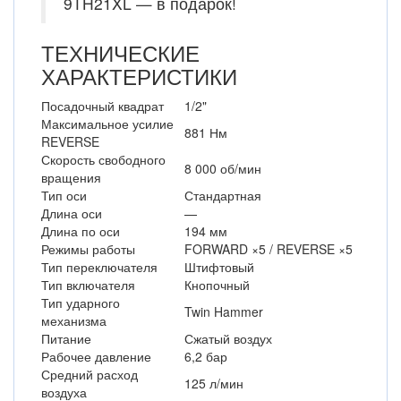
9TH21XL — в подарок!
ТЕХНИЧЕСКИЕ
ХАРАКТЕРИСТИКИ
Посадочный квадрат
1/2"
Максимальное усилие
881 Нм
REVERSE
Скорость свободного
8 000 об/мин
вращения
Тип оси
Стандартная
Длина оси
—
Длина по оси
194 мм
Режимы работы
FORWARD ×5 / REVERSE ×5
Тип переключателя
Штифтовый
Тип включателя
Кнопочный
Тип ударного
Twin Hammer
механизма
Питание
Сжатый воздух
Рабочее давление
6,2 бар
Средний расход
125 л/мин
воздуха