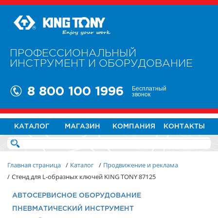
ПРОФЕССИОНАЛЬНЫЙ
ИНСТРУМЕНТ И ОБОРУДОВАНИЕ
Бесплатный
8 800 100 1996
звонок
КАТАЛОГ
МАГАЗИН
КОМПАНИЯ
КОНТАКТЫ
Главная страница
/
Каталог
/
Продвижение и реклама
/
Стенд для L-образных ключей KING TONY 87125
АВТОСЕРВИСНОЕ ОБОРУДОВАНИЕ
ПНЕВМАТИЧЕСКИЙ ИНСТРУМЕНТ