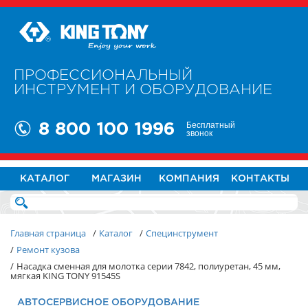
ПРОФЕССИОНАЛЬНЫЙ
ИНСТРУМЕНТ И ОБОРУДОВАНИЕ
Бесплатный
8 800 100 1996
звонок
КАТАЛОГ
МАГАЗИН
КОМПАНИЯ
КОНТАКТЫ
Главная страница
/
Каталог
/
Специнструмент
/
Ремонт кузова
/
Насадка сменная для молотка серии 7842, полиуретан, 45 мм,
мягкая KING TONY 91545S
АВТОСЕРВИСНОЕ ОБОРУДОВАНИЕ