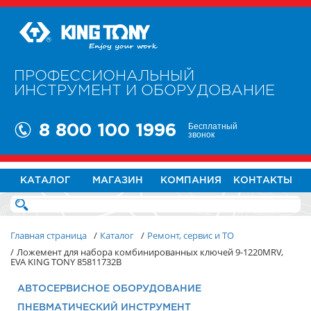
ПРОФЕССИОНАЛЬНЫЙ
ИНСТРУМЕНТ И ОБОРУДОВАНИЕ
Бесплатный
8 800 100 1996
звонок
КАТАЛОГ
МАГАЗИН
КОМПАНИЯ
КОНТАКТЫ
Главная страница
/
Каталог
/
Ремонт, сервис и ТО
/
Ложемент для набора комбинированных ключей 9-1220MRV,
EVA KING TONY 85811732B
АВТОСЕРВИСНОЕ ОБОРУДОВАНИЕ
ПНЕВМАТИЧЕСКИЙ ИНСТРУМЕНТ