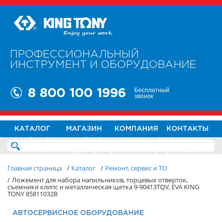
ПРОФЕССИОНАЛЬНЫЙ
ИНСТРУМЕНТ И ОБОРУДОВАНИЕ
Бесплатный
8 800 100 1996
звонок
КАТАЛОГ
МАГАЗИН
КОМПАНИЯ
КОНТАКТЫ
Главная страница
/
Каталог
/
Ремонт, сервис и ТО
/
Ложемент для набора напильников, торцевых отверток,
съемники клипс и металлическая щетка 9-90413TQV, EVA KING
TONY 85811032B
АВТОСЕРВИСНОЕ ОБОРУДОВАНИЕ