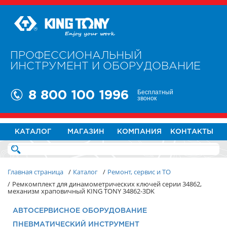
ПРОФЕССИОНАЛЬНЫЙ
ИНСТРУМЕНТ И ОБОРУДОВАНИЕ
Бесплатный
8 800 100 1996
звонок
КАТАЛОГ
МАГАЗИН
КОМПАНИЯ
КОНТАКТЫ
Главная страница
/
Каталог
/
Ремонт, сервис и ТО
/
Ремкомплект для динамометрических ключей серии 34862,
механизм храповичный KING TONY 34862-3DK
АВТОСЕРВИСНОЕ ОБОРУДОВАНИЕ
ПНЕВМАТИЧЕСКИЙ ИНСТРУМЕНТ