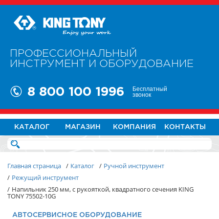
ПРОФЕССИОНАЛЬНЫЙ
ИНСТРУМЕНТ И ОБОРУДОВАНИЕ
Бесплатный
8 800 100 1996
звонок
КАТАЛОГ
МАГАЗИН
КОМПАНИЯ
КОНТАКТЫ
Главная страница
/
Каталог
/
Ручной инструмент
/
Режущий инструмент
/
Напильник 250 мм, с рукояткой, квадратного сечения KING
TONY 75502-10G
АВТОСЕРВИСНОЕ ОБОРУДОВАНИЕ