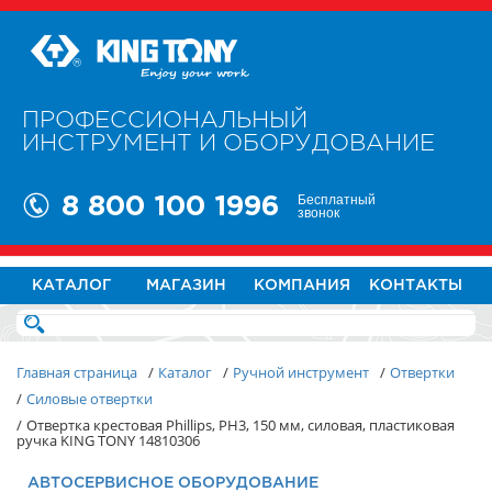
ПРОФЕССИОНАЛЬНЫЙ
ИНСТРУМЕНТ И ОБОРУДОВАНИЕ
Бесплатный
8 800 100 1996
звонок
КАТАЛОГ
МАГАЗИН
КОМПАНИЯ
КОНТАКТЫ
Главная страница
/
Каталог
/
Ручной инструмент
/
Отвертки
/
Силовые отвертки
/
Отвертка крестовая Phillips, PH3, 150 мм, силовая, пластиковая
ручка KING TONY 14810306
АВТОСЕРВИСНОЕ ОБОРУДОВАНИЕ