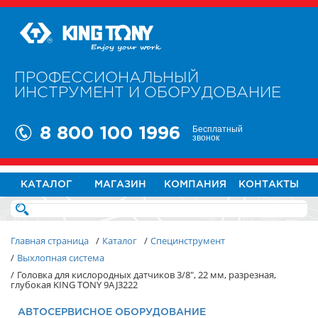
ПРОФЕССИОНАЛЬНЫЙ
ИНСТРУМЕНТ И ОБОРУДОВАНИЕ
Бесплатный
8 800 100 1996
звонок
КАТАЛОГ
МАГАЗИН
КОМПАНИЯ
КОНТАКТЫ
Главная страница
/
Каталог
/
Специнструмент
/
Выхлопная система
/
Головка для кислородных датчиков 3/8", 22 мм, разрезная,
глубокая KING TONY 9AJ3222
АВТОСЕРВИСНОЕ ОБОРУДОВАНИЕ