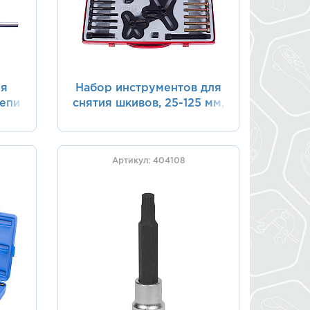
ля
Набор инструментов для
епи
снятия шкивов, 25-125 мм,
0
18 предметов KING TONY
9BG11
Артикул: 404108