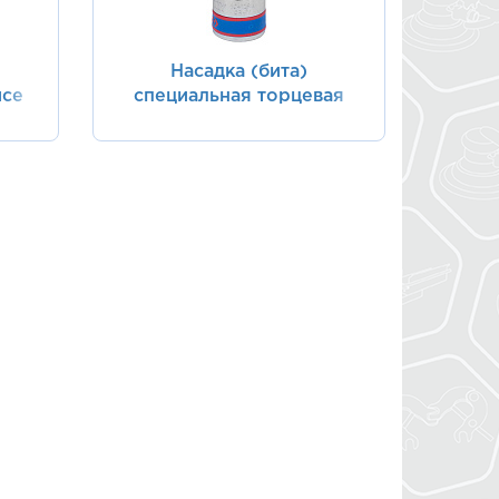
Насадка (бита)
йсе
специальная торцевая
1/2", Spline, М8, L = 100 мм,
для головки блока Toyota
KING TONY 404108