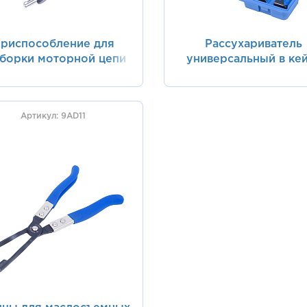
риспособление для
Рассухариватель
зборки моторной цепи
универсальный в ке
KING TONY 3214-35
KING TONY 9AH11
Артикул: 9AD11