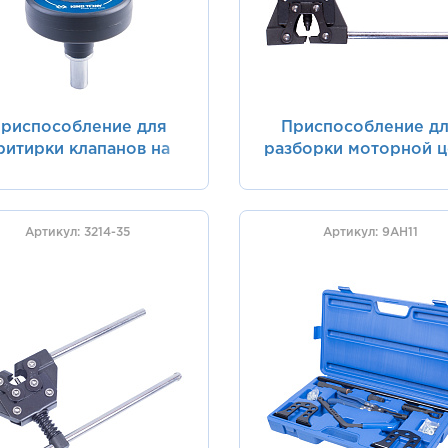
риспособление для
Приспособление д
ритирки клапанов на
разборки моторной ц
ель, 3 предмета KING
KING TONY 3214-6
TONY 9AH0331
Артикул: 3214-35
Артикул: 9AH11