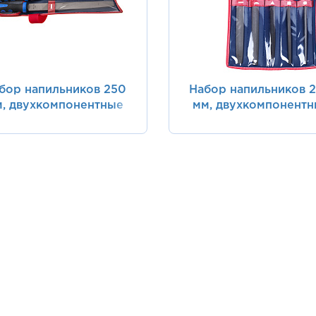
бор напильников 250
Набор напильников 
, двухкомпонентные
мм, двухкомпонент
коятки, 5 предметов
рукоятки, 5 предме
KING TONY 1015GQ
KING TONY 1005G