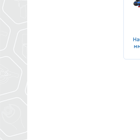
На
мм
ру