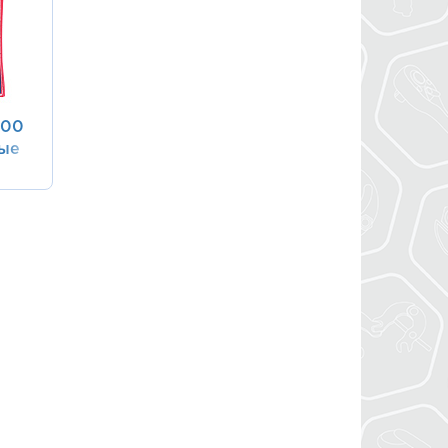
200
ные
тов
Q