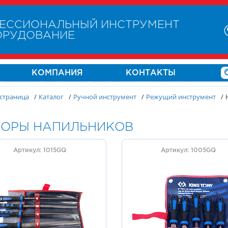
ЕССИОНАЛЬНЫЙ ИНСТРУМЕНТ
ОРУДОВАНИЕ
КОМПАНИЯ
КОНТАКТЫ
 страница
/
Каталог
/
Ручной инструмент
/
Режущий инструмент
/
ОРЫ НАПИЛЬНИКОВ
Артикул: 1015GQ
Артикул: 1005GQ