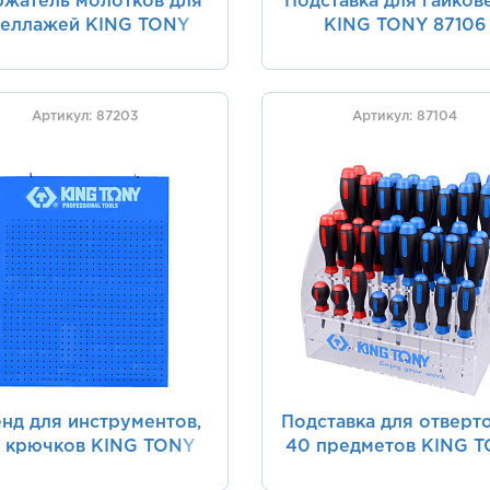
жатель молотков для
Подставка для гайков
теллажей KING TONY
KING TONY 87106
91431
Артикул: 87203
Артикул: 87104
нд для инструментов,
Подставка для отверто
 крючков KING TONY
40 предметов KING 
87203
87104