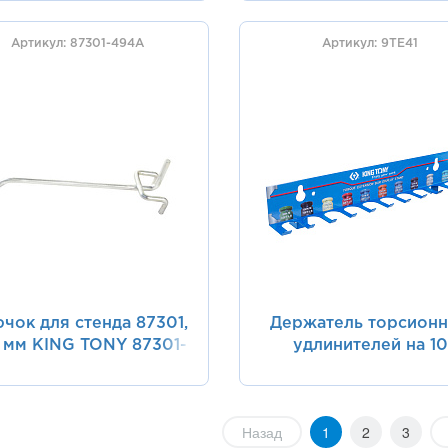
Артикул: 87301-494A
Артикул: 9TE41
чок для стенда 87301,
Держатель торсион
 мм KING TONY 87301-
удлинителей на 10
494A
предметов KING TO
9TE41
Назад
1
2
3