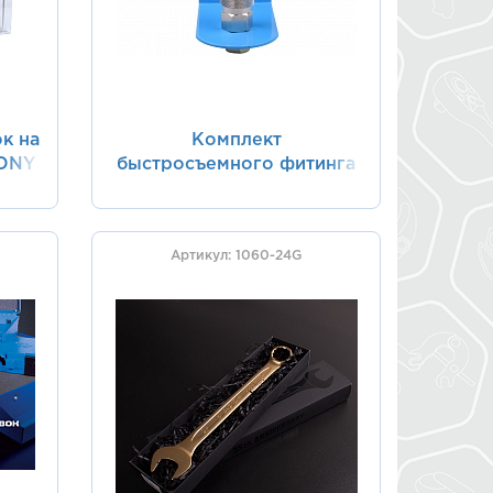
к на
Комплект
TONY
быстросъемного фитинга
1/4", с креплением к
стенду KING TONY 91451-
01A
Артикул: 1060-24G