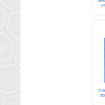
Дер
с
Сте
30