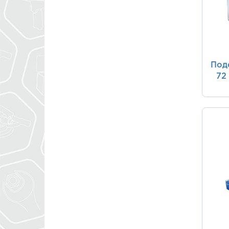
Под
72