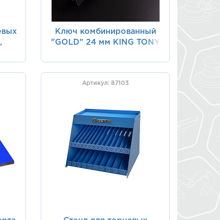
евых
Ключ комбинированный
,
"GOLD" 24 мм KING TONY
NY
1060-24G
Артикул: 87103