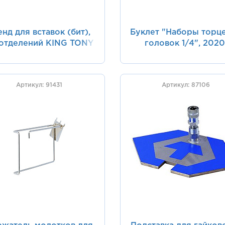
енд для вставок (бит),
Буклет "Наборы торц
отделений KING TONY
головок 1/4", 2020
87352
формат А5 KING TO
ADC-202002
Артикул: 91431
Артикул: 87106