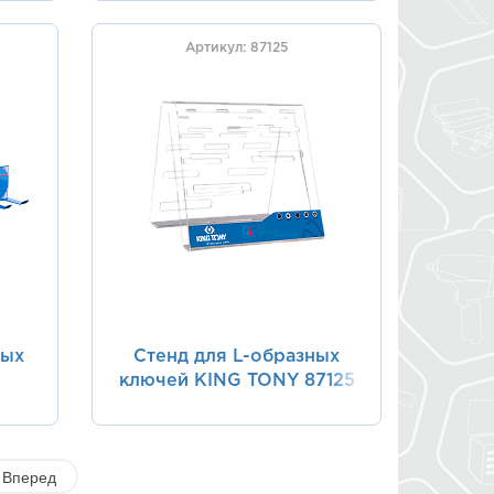
Артикул: 87125
ных
Стенд для L-образных
ключей KING TONY 87125
NY
Вперед