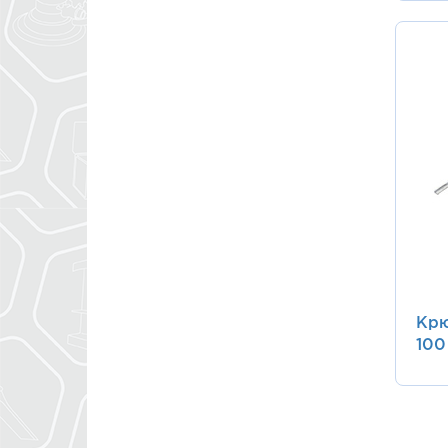
Крю
100