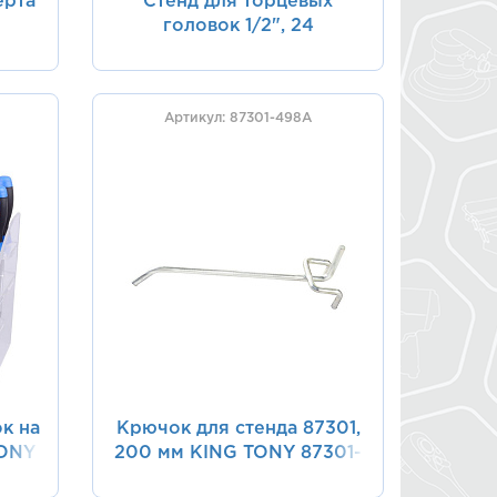
ерта
Стенд для торцевых
головок 1/2", 24
отделения KING TONY
87103
Артикул: 87301-498A
к на
Крючок для стенда 87301,
TONY
200 мм KING TONY 87301-
498A