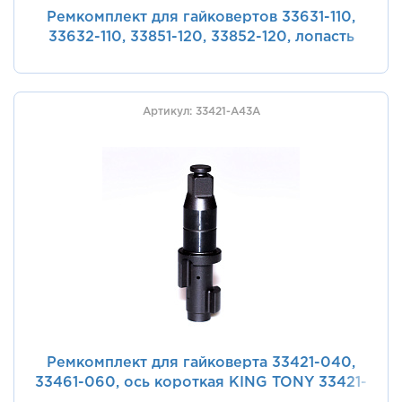
Ремкомплект для гайковертов 33631-110,
33632-110, 33851-120, 33852-120, лопасть
ротора KING TONY 33631-C22
Артикул: 33421-A43A
Ремкомплект для гайковерта 33421-040,
33461-060, ось короткая KING TONY 33421-