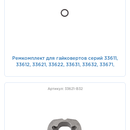
Ремкомплект для гайковертов серий 33611,
33612, 33621, 33622, 33631, 33632, 33671,
33672, уплотнительное кольцо фиксатора
ударной насадки KING TONY 33611-A45
Артикул: 33621-B32