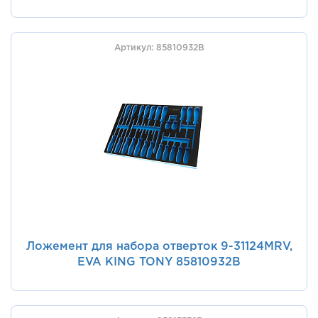
металлическая щетка 9-90413TQV, EVA KING
TONY 85811032B
Артикул: 85810932B
Ложемент для набора отверток 9-31124MRV,
EVA KING TONY 85810932B