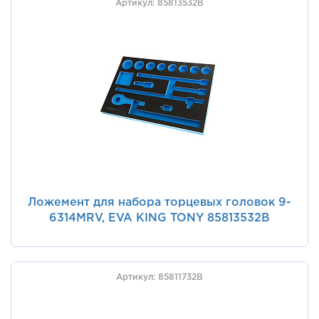
Артикул: 85813532B
Ложемент для набора торцевых головок 9-
6314MRV, EVA KING TONY 85813532B
Артикул: 85811732B