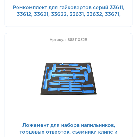
Ремкомплект для гайковертов серий 33611,
33612, 33621, 33622, 33631, 33632, 33671,
33672, уплотнительное кольцо фиксатора
ударной насадки KING TONY 33611-A45
Артикул: 85811032B
Ложемент для набора напильников,
торцевых отверток, съемники клипс и