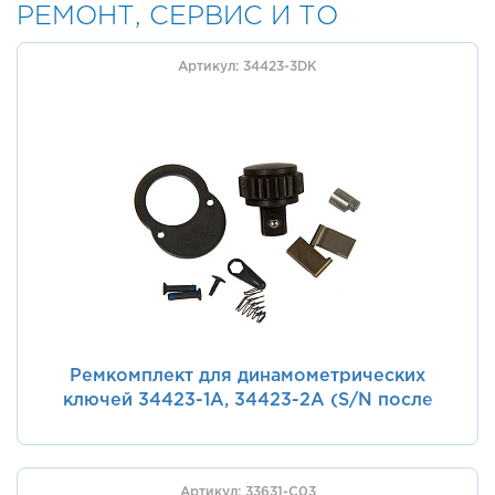
РЕМОНТ, СЕРВИС И ТО
Артикул: 34423-3DK
Ремкомплект для динамометрических
ключей 34423-1А, 34423-2А (S/N после
130923хх), 24T KING TONY 34423-3DK
Артикул: 33631-C03