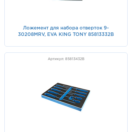
Ложемент для набора отверток 9-
30208MRV, EVA KING TONY 85813332B
Артикул: 85813432B