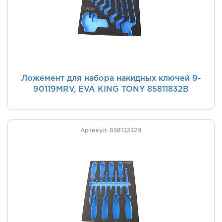
Ложемент для набора накидных ключей 9-
90119MRV, EVA KING TONY 85811832B
Артикул: 85813332B