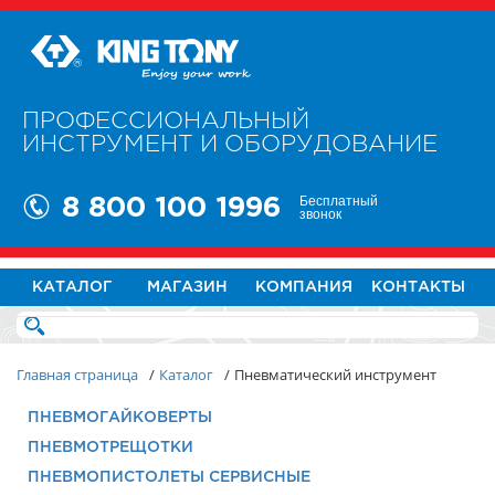
ПРОФЕССИОНАЛЬНЫЙ
ИНСТРУМЕНТ И ОБОРУДОВАНИЕ
Бесплатный
8 800 100 1996
звонок
КАТАЛОГ
МАГАЗИН
КОМПАНИЯ
КОНТАКТЫ
Главная страница
/
Каталог
/
Пневматический инструмент
ПНЕВМОГАЙКОВЕРТЫ
ПНЕВМОТРЕЩОТКИ
ПНЕВМОПИСТОЛЕТЫ СЕРВИСНЫЕ