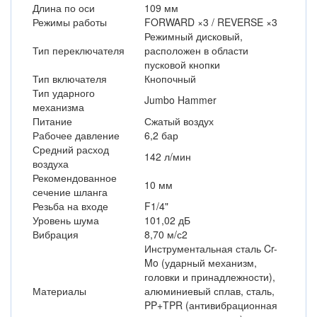
Длина по оси
109 мм
Режимы работы
FORWARD ×3 / REVERSE ×3
Режимный дисковый,
Тип переключателя
расположен в области
пусковой кнопки
Тип включателя
Кнопочный
Тип ударного
Jumbo Hammer
механизма
Питание
Сжатый воздух
Рабочее давление
6,2 бар
Средний расход
142 л/мин
воздуха
Рекомендованное
10 мм
сечение шланга
Резьба на входе
F1/4"
Уровень шума
101,02 дБ
Вибрация
8,70 м/с2
Инструментальная сталь Cr-
Mo (ударный механизм,
головки и принадлежности),
Материалы
алюминиевый сплав, сталь,
PP+TPR (антивибрационная