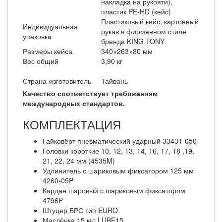
накладка на рукояти),
пластик PE-HD (кейс)
Пластиковый кейс, картонный
Индивидуальная
рукав в фирменном стиле
упаковка
бренда KING TONY
Размеры кейса
340×263×80 мм
Вес общий
3,90 кг
Страна-изготовитель
Тайвань
Качество соответствует требованиям
международных стандартов.
КОМПЛЕКТАЦИЯ
Гайковёрт пневматический ударный 33431-050
Головки короткие 10, 12, 13, 14, 16, 17, 18 ,19,
21, 22, 24 мм (4535M)
Удлинитель с шариковым фиксатором 125 мм
4260-05P
Кардан шаровый с шариковым фиксатором
4796P
Штуцер БРС тип EURO
Маслёнка 15 мл LUBE15