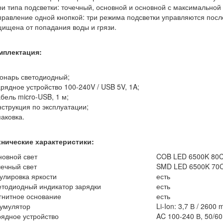
ри типа подсветки: точечный, основной и основной с максимально
правление одной кнопкой: три режима подсветки управляются посл
ищена от попадания воды и грязи.
мплектация:
онарь светодиодный;
арядное устройство 100-240V / USB 5V, 1A;
абель micro-USB, 1 м;
нструкция по эксплуатации;
паковка.
хнические характеристики:
овной свет
COB LED 6500K 80CR
ечный свет
SMD LED 6500K 70CR
улировка яркости
есть
тодиодный индикатор зарядки
есть
гнитное основание
есть
кумулятор
Li-Ion: 3,7 В / 2600 
ядное устройство
AC 100-240 В, 50/6