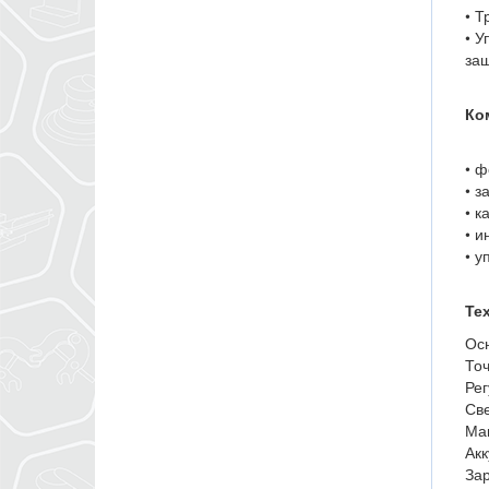
• Т
• У
защ
Ко
• ф
• з
• к
• и
• у
Те
Осн
Точ
Рег
Све
Ма
Ак
Зар