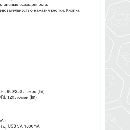
й степенью освещенности.
едовательностью нажатия кнопки. Кнопка
I, 600/250 люмен (lm)
I, 120 люмен (lm)
mAч
0 Гц; USB 5V, 1000mA