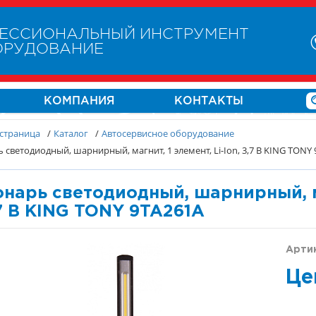
ЕССИОНАЛЬНЫЙ ИНСТРУМЕНТ
ОРУДОВАНИЕ
КОМПАНИЯ
КОНТАКТЫ
 страница
/
Каталог
/
Автосервисное оборудование
 светодиодный, шарнирный, магнит, 1 элемент, Li-Ion, 3,7 В KING TONY
нарь светодиодный, шарнирный, маг
7 В KING TONY 9TA261A
Арти
Це