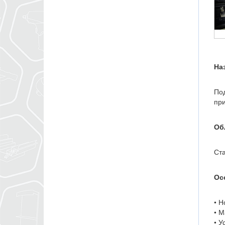
На
Под
при
Об
Ста
Ос
• Н
• М
• У