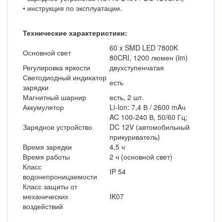
• инструкция по эксплуатации.
Технические характеристики:
60 x SMD LED 7800K
Основной свет
80CRI, 1200 люмен (lm)
Регулировка яркости
двухступенчатая
Светодиодный индикатор
есть
зарядки
Магнитный шарнир
есть, 2 шт.
Аккумулятор
Li-Ion: 7,4 В / 2600 mAч
AC 100-240 В, 50/60 Гц;
Зарядное устройство
DC 12V (автомобильный
прикуриватель)
Время зарядки
4,5 ч
Время работы
2 ч (основной свет)
Класс
IP 54
водонепроницаемости
Класс защиты от
механических
IK07
воздействий