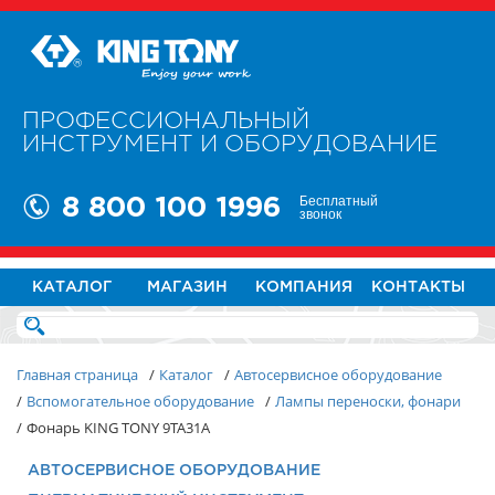
ПРОФЕССИОНАЛЬНЫЙ
ИНСТРУМЕНТ И ОБОРУДОВАНИЕ
Бесплатный
8 800 100 1996
звонок
КАТАЛОГ
МАГАЗИН
КОМПАНИЯ
КОНТАКТЫ
Главная страница
/
Каталог
/
Автосервисное оборудование
/
Вспомогательное оборудование
/
Лампы переноски, фонари
/
Фонарь KING TONY 9TA31A
АВТОСЕРВИСНОЕ ОБОРУДОВАНИЕ