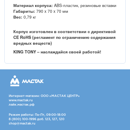
Материал корпуса:
ABS-пластик, резиновые вставки
Габариты:
790 x 70 x 70 мм
Вес:
0,79 кг
Корпус изготовлен в соответствии с директивой
CE RoHS (регламент по ограничению содержания
вредных веществ)
KING TONY – наслаждайся своей работой!
Интернет-магазин: ООО «МАСТАК ЦЕНТР»
www.mactak.ru
лайк.мастак.рф
Режим работы: Пн-Пт, 09:00-18:00
8 (800) 100-1996 доб. 123, 127, 120
shop@mactak.ru