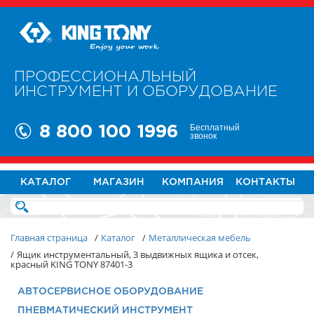
ПРОФЕССИОНАЛЬНЫЙ
ИНСТРУМЕНТ И ОБОРУДОВАНИЕ
Бесплатный
8 800 100 1996
звонок
КАТАЛОГ
МАГАЗИН
КОМПАНИЯ
КОНТАКТЫ
Главная страница
/
Каталог
/
Металлическая мебель
/
Ящик инструментальный, 3 выдвижных ящика и отсек,
красный KING TONY 87401-3
АВТОСЕРВИСНОЕ ОБОРУДОВАНИЕ
ПНЕВМАТИЧЕСКИЙ ИНСТРУМЕНТ