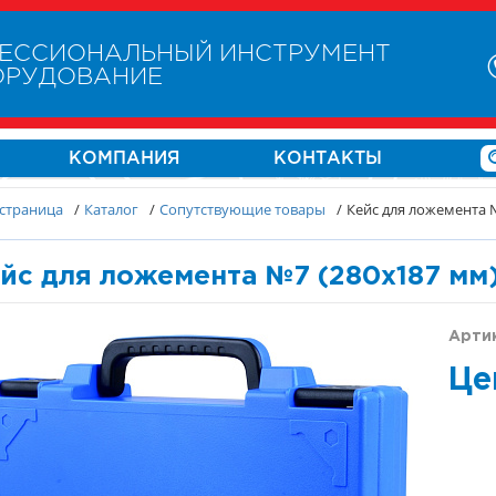
ЕССИОНАЛЬНЫЙ ИНСТРУМЕНТ
ОРУДОВАНИЕ
КОМПАНИЯ
КОНТАКТЫ
 страница
/
Каталог
/
Сопутствующие товары
/
Кейс для ложемента 
йс для ложемента №7 (280х187 мм
Арти
Це