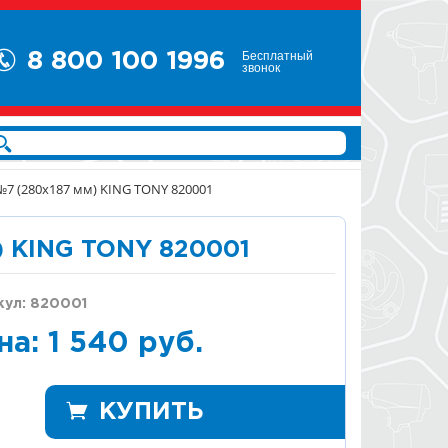
Бесплатный
8 800 100 1996
звонок
№7 (280х187 мм) KING TONY 820001
) KING TONY 820001
кул: 820001
на: 1 540 руб.
КУПИТЬ