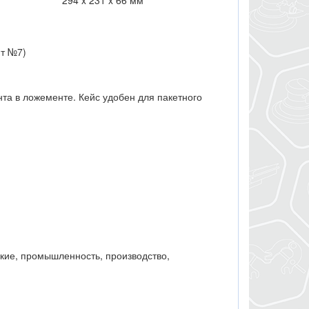
294 x 231 x 66 мм
нт №7)
та в ложементе. Кейс удобен для пакетного
кие, промышленность, производство,