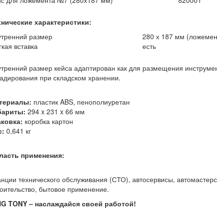
с для ложемента №7 (280х187 мм)
820001
хнические характеристики:
утренний размер
280 х 187 мм (ложеме
кая вставка
есть
тренний размер кейса адаптирован как для размещения инструмен
адирования при складском хранении.
териалы:
пластик ABS, пенополиуретан
бариты:
294 x 231 x 66 мм
аковка:
коробка картон
с:
0,641 кг
ласть применения:
нции технического обслуживания (СТО), автосервисы, автомастерс
оительство, бытовое применение.
NG TONY – наслаждайся своей работой!