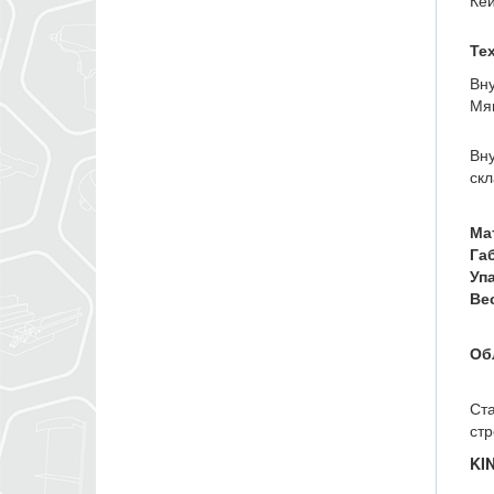
Кей
Те
Вн
Мяг
Вну
скл
Ма
Га
Уп
Ве
Об
Ста
стр
KI