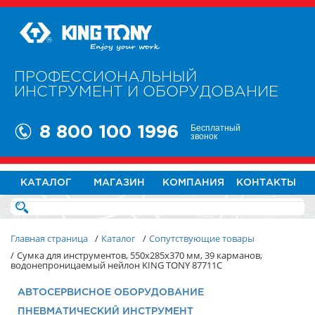
ПРОФЕССИОНАЛЬНЫЙ
ИНСТРУМЕНТ И ОБОРУДОВАНИЕ
Бесплатный
8 800 100 1996
звонок
КАТАЛОГ
МАГАЗИН
КОМПАНИЯ
КОНТАКТЫ
Главная страница
/
Каталог
/
Сопутствующие товары
/
Сумка для инструментов, 550х285х370 мм, 39 карманов,
водонепроницаемый нейлон KING TONY 87711C
АВТОСЕРВИСНОЕ ОБОРУДОВАНИЕ
ПНЕВМАТИЧЕСКИЙ ИНСТРУМЕНТ