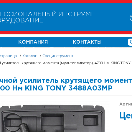
ЕССИОНАЛЬНЫЙ ИНСТРУМЕНТ
ОРУДОВАНИЕ
КОМПАНИЯ
КОНТАКТЫ
 страница
/
Каталог
/
Специнструмент
 усилитель крутящего момента (мультипликатор), 4700 Нм KING TONY
чной усилитель крутящего момент
00 Нм KING TONY 3488A03MP
Арти
Це