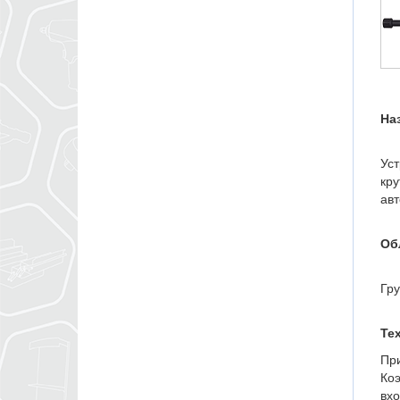
На
Уст
кру
авт
Об
Гру
Те
При
Ко
вхо